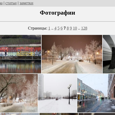
за
|
статьи
|
заметки
Фотографии
Страницы:
1
..
4
5
6
7
8
9
10
..
128