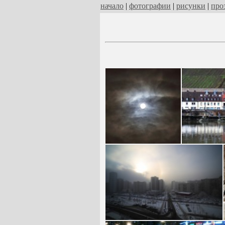
начало
|
фотографии
|
рисунки
|
про