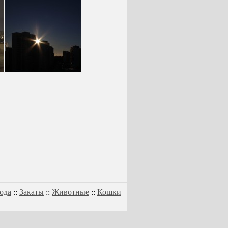
ода
::
Закаты
::
Животные
::
Кошки