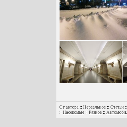
От автора
::
Нереальное
::
Статьи
:
::
Насекомые
::
Разное
::
Автомоби