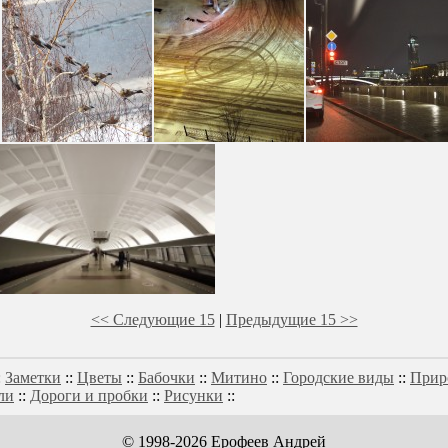
<< Следующие 15
|
Предыдущие 15 >>
:
Заметки
::
Цветы
::
Бабочки
::
Митино
::
Городские виды
::
Прир
ли
::
Дороги и пробки
::
Рисунки
::
© 1998-2026 Ерофеев Андрей