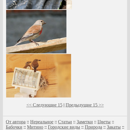
<< Следующие 15
|
Предыдущие 15 >>
От автора
::
Нереальное
::
Статьи
::
Заметки
::
Цветы
::
Бабочки
::
Митино
::
Городские виды
::
Природа
::
Закаты
::