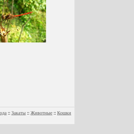
ода
::
Закаты
::
Животные
::
Кошки