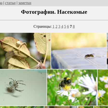
за
|
статьи
|
заметки
Фотографии. Насекомые
Страницы:
1
2
3
4
5
6
7
8