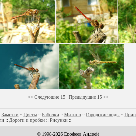
<< Следующие 15
|
Предыдущие 15 >>
:
Заметки
::
Цветы
::
Бабочки
::
Митино
::
Городские виды
::
Прир
ли
::
Дороги и пробки
::
Рисунки
::
© 1998-2026 Ерофеев Андрей