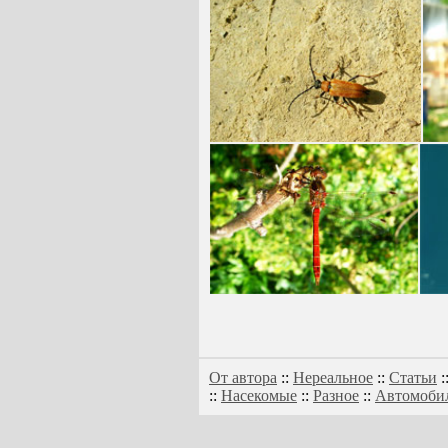
От автора
::
Нереальное
::
Статьи
:
::
Насекомые
::
Разное
::
Автомоби