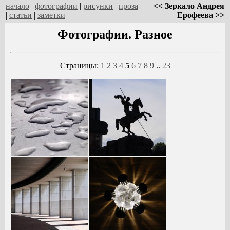
начало
|
фотографии
|
рисунки
|
проза
<< Зеркало Андрея
|
статьи
|
заметки
Ерофеева >>
Фотографии. Разное
Страницы:
1
2
3
4
5
6
7
8
9
..
23