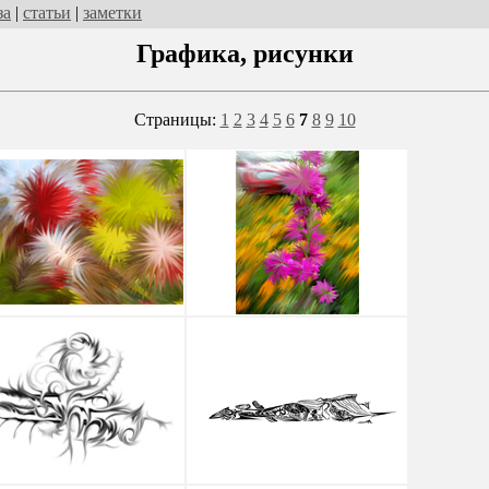
за
|
статьи
|
заметки
Графика, рисунки
Страницы:
1
2
3
4
5
6
7
8
9
10