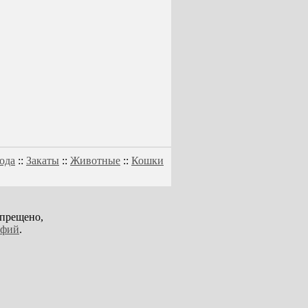
ода
::
Закаты
::
Животные
::
Кошки
апрещено,
афий
.