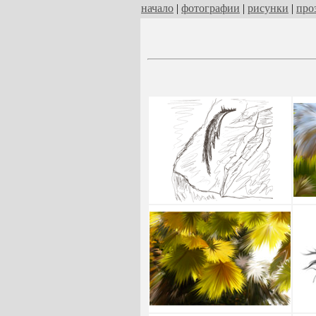
начало
|
фотографии
|
рисунки
|
про