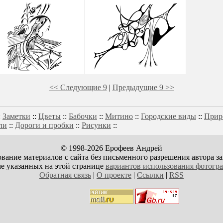
<< Следующие 9
|
Предыдущие 9 >>
:
Заметки
::
Цветы
::
Бабочки
::
Митино
::
Городские виды
::
Прир
ли
::
Дороги и пробки
::
Рисунки
::
© 1998-2026 Ерофеев Андрей
вание материалов с сайта без письменного разрешения автора з
е указанных на этой странице
вариантов использования фотогр
Обратная связь
|
О проекте
|
Ссылки
|
RSS