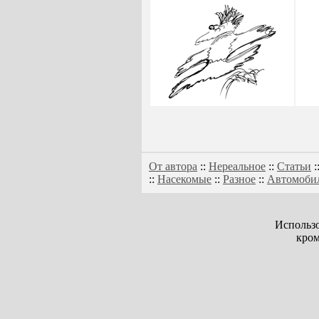
От автора
::
Нереальное
::
Статьи
:
::
Насекомые
::
Разное
::
Автомоби
Использо
кром