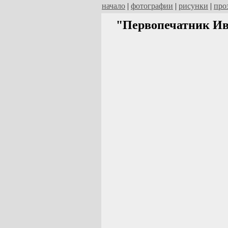
начало
|
фотографии
|
рисунки
|
про
"Первопечатник Ива