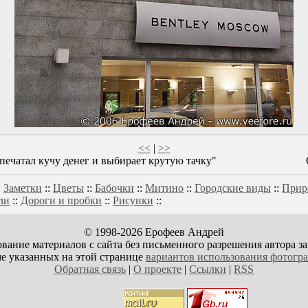
<<
|
>>
ечатал кучу денег и выбирает крутую тачку"
:
Заметки
::
Цветы
::
Бабочки
::
Митино
::
Городские виды
::
Прир
ли
::
Дороги и пробки
::
Рисунки
::
© 1998-2026 Ерофеев Андрей
вание материалов с сайта без письменного разрешения автора з
е указанных на этой странице
вариантов использования фотогр
Обратная связь
|
О проекте
|
Ссылки
|
RSS