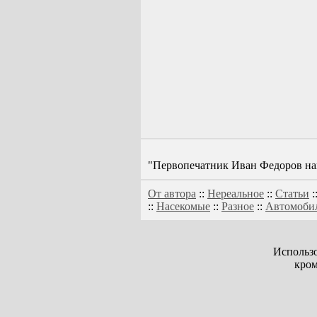
"Первопечатник Иван Федоров нап
От автора
::
Нереальное
::
Статьи
:
::
Насекомые
::
Разное
::
Автомоби
Использо
кром