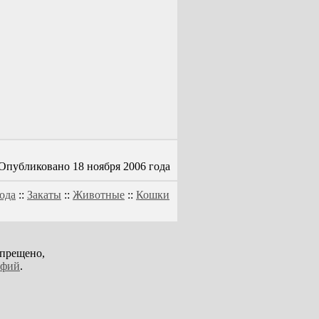
Опубликовано 18 ноября 2006 года
ода
::
Закаты
::
Животные
::
Кошки
апрещено,
афий
.