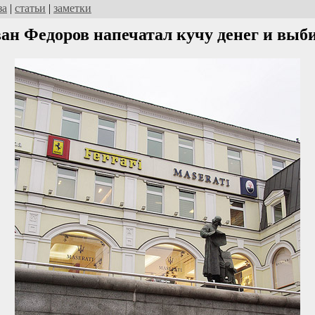
за
|
статьи
|
заметки
н Федоров напечатал кучу денег и выб