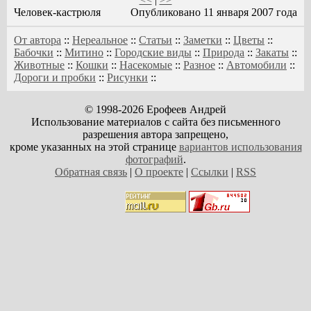
Человек-кастрюля
Опубликовано 11 января 2007 года
От автора
::
Нереальное
::
Статьи
::
Заметки
::
Цветы
::
Бабочки
::
Митино
::
Городские виды
::
Природа
::
Закаты
::
Животные
::
Кошки
::
Насекомые
::
Разное
::
Автомобили
::
Дороги и пробки
::
Рисунки
::
© 1998-2026 Ерофеев Андрей
Использование материалов с сайта без письменного
разрешения автора запрещено,
кроме указанных на этой странице
вариантов использования
фотографий
.
Обратная связь
|
О проекте
|
Ссылки
|
RSS