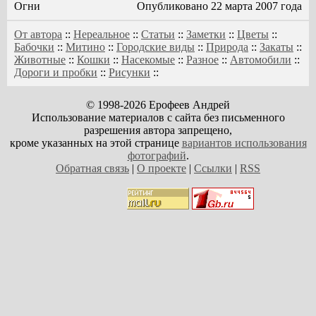
Огни
Опубликовано 22 марта 2007 года
От автора
::
Нереальное
::
Статьи
::
Заметки
::
Цветы
::
Бабочки
::
Митино
::
Городские виды
::
Природа
::
Закаты
::
Животные
::
Кошки
::
Насекомые
::
Разное
::
Автомобили
::
Дороги и пробки
::
Рисунки
::
© 1998-2026 Ерофеев Андрей
Использование материалов с сайта без письменного
разрешения автора запрещено,
кроме указанных на этой странице
вариантов использования
фотографий
.
Обратная связь
|
О проекте
|
Ссылки
|
RSS