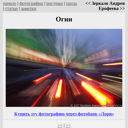
начало
|
фотографии
|
рисунки
|
проза
<< Зеркало Андрея
|
статьи
|
заметки
Ерофеева >>
Огни
Купить эту фотографию через фотобанк «Лори»
<<
|
>>