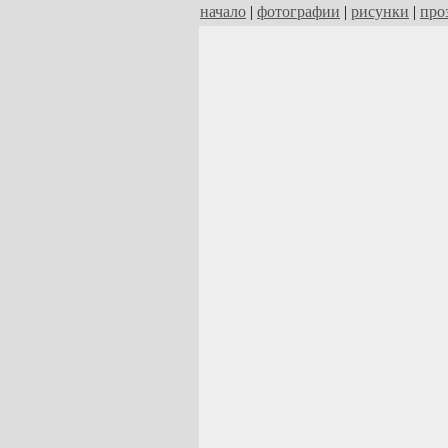
начало
|
фотографии
|
рисунки
|
про