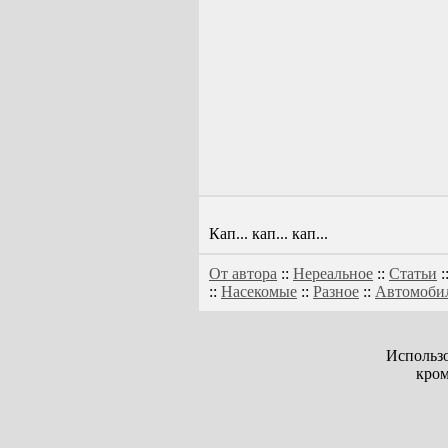
Кап... кап... кап...
От автора
::
Нереальное
::
Статьи
:
::
Насекомые
::
Разное
::
Автомоби
Использо
кром