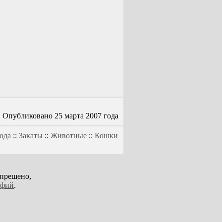
Опубликовано 25 марта 2007 года
ода
::
Закаты
::
Животные
::
Кошки
апрещено,
афий
.