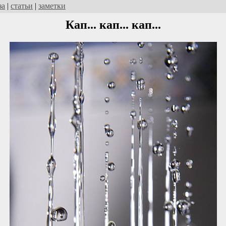
за
|
статьи
|
заметки
Кап... кап... кап...