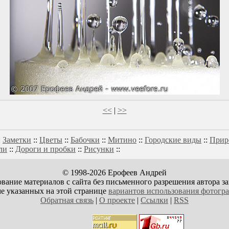
<<
|
>>
:
Заметки
::
Цветы
::
Бабочки
::
Митино
::
Городские виды
::
Прир
ли
::
Дороги и пробки
::
Рисунки
::
© 1998-2026 Ерофеев Андрей
вание материалов с сайта без письменного разрешения автора з
е указанных на этой странице
вариантов использования фотогр
Обратная связь
|
О проекте
|
Ссылки
|
RSS