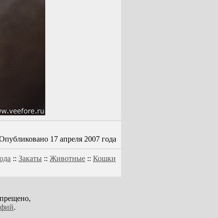
Опубликовано 17 апреля 2007 года
ода
::
Закаты
::
Животные
::
Кошки
апрещено,
афий
.