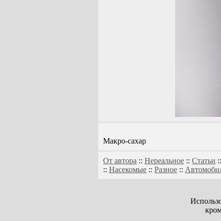
Макро-сахар
От автора
::
Нереальное
::
Статьи
:
::
Насекомые
::
Разное
::
Автомоби
Использо
кром