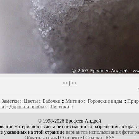
<<
|
>>
:
Заметки
::
Цветы
::
Бабочки
::
Митино
::
Городские виды
::
Прир
ли
::
Дороги и пробки
::
Рисунки
::
© 1998-2026 Ерофеев Андрей
вание материалов с сайта без письменного разрешения автора з
е указанных на этой странице
вариантов использования фотогр
Обратная связь
|
О проекте
|
Ссылки
|
RSS