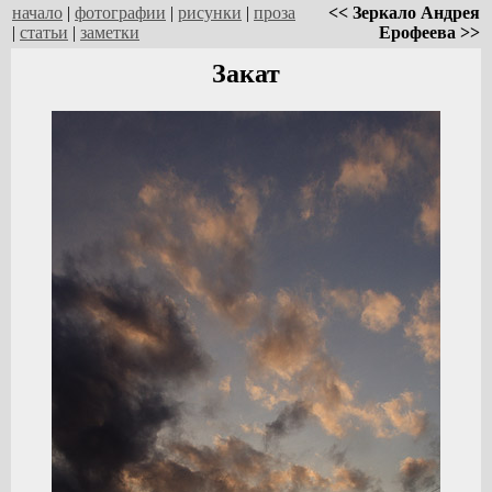
начало
|
фотографии
|
рисунки
|
проза
<< Зеркало Андрея
|
статьи
|
заметки
Ерофеева >>
Закат