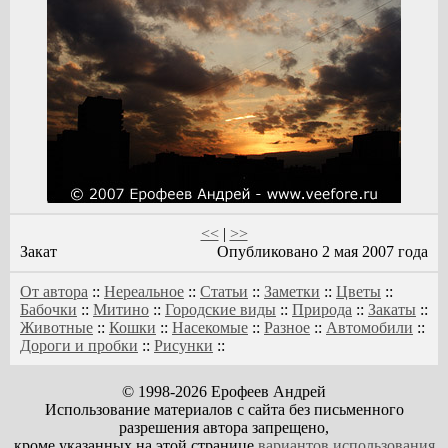
<<
|
>>
Закат
Опубликовано 2 мая 2007 года
От автора
::
Нереальное
::
Статьи
::
Заметки
::
Цветы
::
Бабочки
::
Митино
::
Городские виды
::
Природа
::
Закаты
::
Животные
::
Кошки
::
Насекомые
::
Разное
::
Автомобили
::
Дороги и пробки
::
Рисунки
::
© 1998-2026 Ерофеев Андрей
Использование материалов с сайта без письменного
разрешения автора запрещено,
кроме указанных на этой странице
вариантов использования