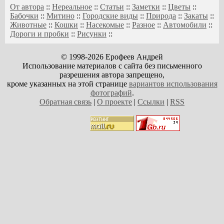
От автора
::
Нереальное
::
Статьи
::
Заметки
::
Цветы
::
Бабочки
::
Митино
::
Городские виды
::
Природа
::
Закаты
::
Животные
::
Кошки
::
Насекомые
::
Разное
::
Автомобили
::
Дороги и пробки
::
Рисунки
::
© 1998-2026 Ерофеев Андрей
Использование материалов с сайта без письменного
разрешения автора запрещено,
кроме указанных на этой странице
вариантов использования
фотографий
.
Обратная связь
|
О проекте
|
Ссылки
|
RSS