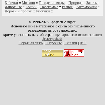
Бабочки
::
Митино
::
Городские виды
::
Природа
::
Закаты
::
Животные
::
Кошки
::
Насекомые
::
Разное
::
Автомобили
::
Дороги и пробки
::
Рисунки
::
© 1998-2026 Ерофеев Андрей
Использование материалов с сайта без письменного
разрешения автора запрещено,
кроме указанных на этой странице
вариантов использования
фотографий
.
Обратная связь
|
О проекте
|
Ссылки
|
RSS