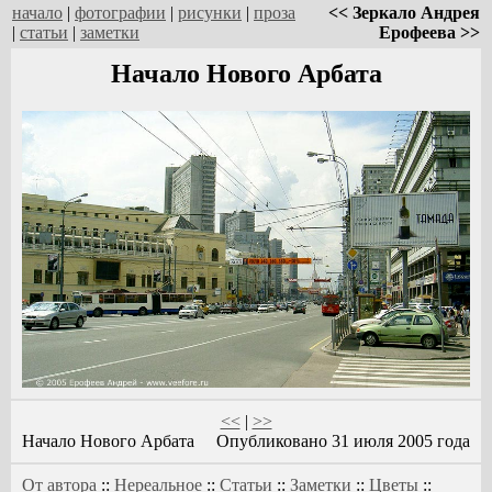
начало
|
фотографии
|
рисунки
|
проза
<< Зеркало Андрея
|
статьи
|
заметки
Ерофеева >>
Начало Нового Арбата
<<
|
>>
Начало Нового Арбата
Опубликовано 31 июля 2005 года
От автора
::
Нереальное
::
Статьи
::
Заметки
::
Цветы
::