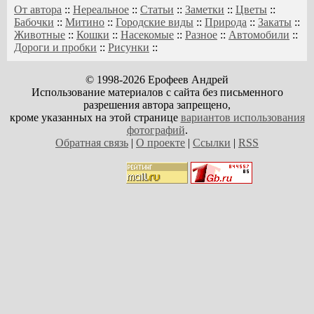
От автора
::
Нереальное
::
Статьи
::
Заметки
::
Цветы
::
Бабочки
::
Митино
::
Городские виды
::
Природа
::
Закаты
::
Животные
::
Кошки
::
Насекомые
::
Разное
::
Автомобили
::
Дороги и пробки
::
Рисунки
::
© 1998-2026 Ерофеев Андрей
Использование материалов с сайта без письменного
разрешения автора запрещено,
кроме указанных на этой странице
вариантов использования
фотографий
.
Обратная связь
|
О проекте
|
Ссылки
|
RSS