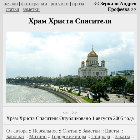
начало
|
фотографии
|
рисунки
|
проза
<< Зеркало Андрея
|
статьи
|
заметки
Ерофеева >>
Храм Христа Спасителя
<<
|
>>
Храм Христа Спасителя
Опубликовано 1 августа 2005 года
От автора
::
Нереальное
::
Статьи
::
Заметки
::
Цветы
::
Бабочки
::
Митино
::
Городские виды
::
Природа
::
Закаты
::