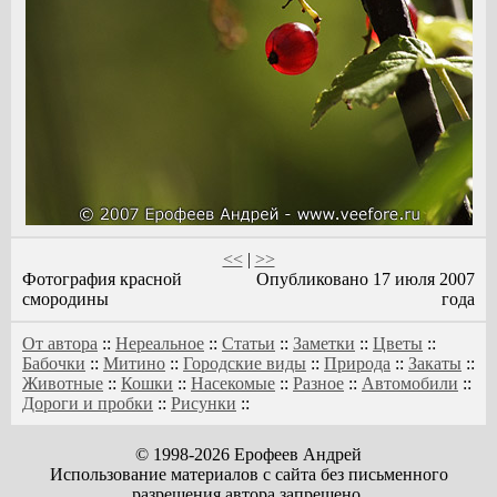
<<
|
>>
Фотография красной
Опубликовано 17 июля 2007
смородины
года
От автора
::
Нереальное
::
Статьи
::
Заметки
::
Цветы
::
Бабочки
::
Митино
::
Городские виды
::
Природа
::
Закаты
::
Животные
::
Кошки
::
Насекомые
::
Разное
::
Автомобили
::
Дороги и пробки
::
Рисунки
::
© 1998-2026 Ерофеев Андрей
Использование материалов с сайта без письменного
разрешения автора запрещено,