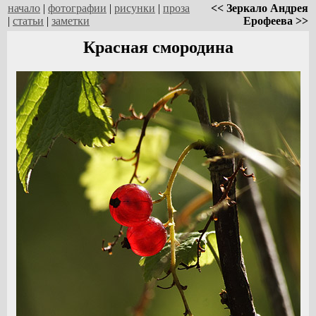
начало
|
фотографии
|
рисунки
|
проза
<< Зеркало Андрея
|
статьи
|
заметки
Ерофеева >>
Красная смородина