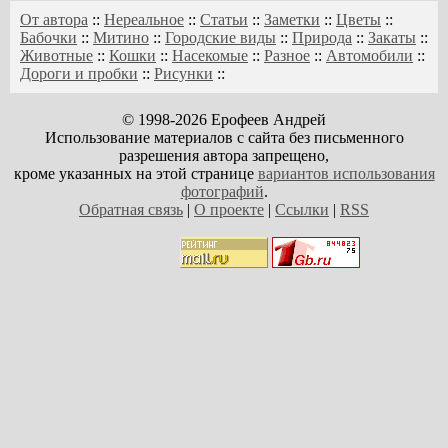
От автора
::
Нереальное
::
Статьи
::
Заметки
::
Цветы
::
Бабочки
::
Митино
::
Городские виды
::
Природа
::
Закаты
::
Животные
::
Кошки
::
Насекомые
::
Разное
::
Автомобили
::
Дороги и пробки
::
Рисунки
::
© 1998-2026 Ерофеев Андрей
Использование материалов с сайта без письменного
разрешения автора запрещено,
кроме указанных на этой странице
вариантов использования
фотографий
.
Обратная связь
|
О проекте
|
Ссылки
|
RSS