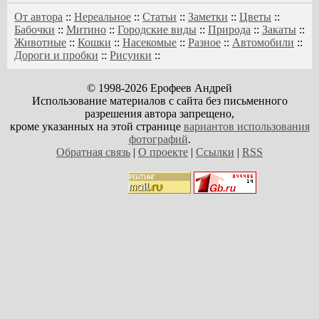
От автора
::
Нереальное
::
Статьи
::
Заметки
::
Цветы
::
Бабочки
::
Митино
::
Городские виды
::
Природа
::
Закаты
::
Животные
::
Кошки
::
Насекомые
::
Разное
::
Автомобили
::
Дороги и пробки
::
Рисунки
::
© 1998-2026 Ерофеев Андрей
Использование материалов с сайта без письменного
разрешения автора запрещено,
кроме указанных на этой странице
вариантов использования
фотографий
.
Обратная связь
|
О проекте
|
Ссылки
|
RSS