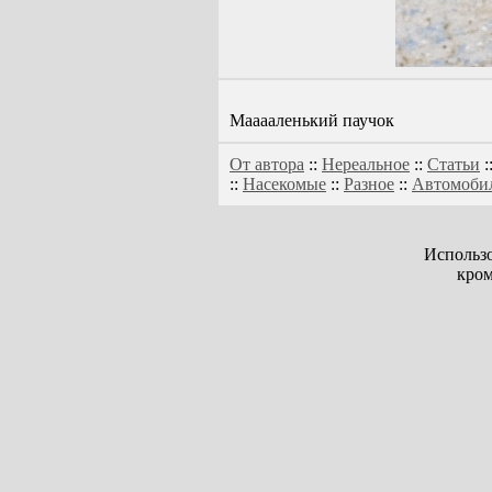
Мааааленький паучок
От автора
::
Нереальное
::
Статьи
:
::
Насекомые
::
Разное
::
Автомоби
Использо
кром