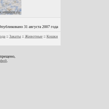
Опубликовано 31 августа 2007 года
ода
::
Закаты
::
Животные
::
Кошки
апрещено,
афий
.