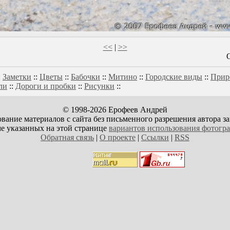
<<
|
>>
:
Заметки
::
Цветы
::
Бабочки
::
Митино
::
Городские виды
::
Прир
ли
::
Дороги и пробки
::
Рисунки
::
© 1998-2026 Ерофеев Андрей
вание материалов с сайта без письменного разрешения автора з
е указанных на этой странице
вариантов использования фотогр
Обратная связь
|
О проекте
|
Ссылки
|
RSS