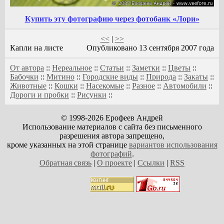
Купить эту фотографию через фотобанк «Лори»
<<
|
>>
Капли на листе
Опубликовано 13 сентября 2007 года
От автора
::
Нереальное
::
Статьи
::
Заметки
::
Цветы
::
Бабочки
::
Митино
::
Городские виды
::
Природа
::
Закаты
::
Животные
::
Кошки
::
Насекомые
::
Разное
::
Автомобили
::
Дороги и пробки
::
Рисунки
::
© 1998-2026 Ерофеев Андрей
Использование материалов с сайта без письменного
разрешения автора запрещено,
кроме указанных на этой странице
вариантов использования
фотографий
.
Обратная связь
|
О проекте
|
Ссылки
|
RSS