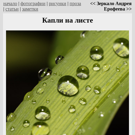
начало
|
фотографии
|
рисунки
|
проза
<< Зеркало Андрея
|
статьи
|
заметки
Ерофеева >>
Капли на листе