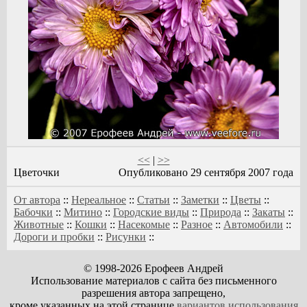
<<
|
>>
Цветочки
Опубликовано 29 сентября 2007 года
От автора
::
Нереальное
::
Статьи
::
Заметки
::
Цветы
::
Бабочки
::
Митино
::
Городские виды
::
Природа
::
Закаты
::
Животные
::
Кошки
::
Насекомые
::
Разное
::
Автомобили
::
Дороги и пробки
::
Рисунки
::
© 1998-2026 Ерофеев Андрей
Использование материалов с сайта без письменного
разрешения автора запрещено,
кроме указанных на этой странице
вариантов использования