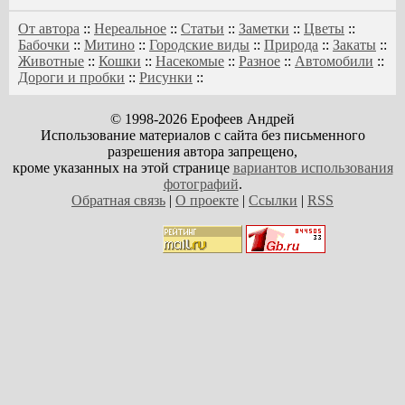
От автора
::
Нереальное
::
Статьи
::
Заметки
::
Цветы
::
Бабочки
::
Митино
::
Городские виды
::
Природа
::
Закаты
::
Животные
::
Кошки
::
Насекомые
::
Разное
::
Автомобили
::
Дороги и пробки
::
Рисунки
::
© 1998-2026 Ерофеев Андрей
Использование материалов с сайта без письменного
разрешения автора запрещено,
кроме указанных на этой странице
вариантов использования
фотографий
.
Обратная связь
|
О проекте
|
Ссылки
|
RSS