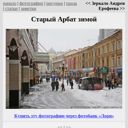
начало
|
фотографии
|
рисунки
|
проза
<< Зеркало Андрея
|
статьи
|
заметки
Ерофеева >>
Старый Арбат зимой
Купить эту фотографию через фотобанк «Лори»
<<
|
>>