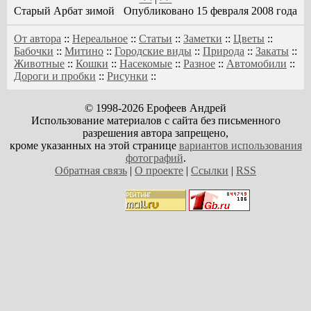
Старый Арбат зимой
Опубликовано 15 февраля 2008 года
От автора
::
Нереальное
::
Статьи
::
Заметки
::
Цветы
::
Бабочки
::
Митино
::
Городские виды
::
Природа
::
Закаты
::
Животные
::
Кошки
::
Насекомые
::
Разное
::
Автомобили
::
Дороги и пробки
::
Рисунки
::
© 1998-2026 Ерофеев Андрей
Использование материалов с сайта без письменного
разрешения автора запрещено,
кроме указанных на этой странице
вариантов использования
фотографий
.
Обратная связь
|
О проекте
|
Ссылки
|
RSS