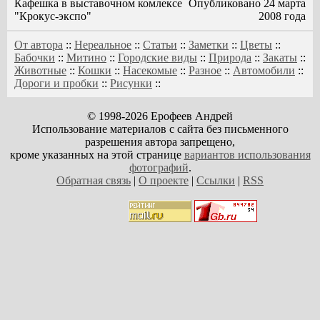
Кафешка в выставочном комлексе
Опубликовано 24 марта
"Крокус-экспо"
2008 года
От автора
::
Нереальное
::
Статьи
::
Заметки
::
Цветы
::
Бабочки
::
Митино
::
Городские виды
::
Природа
::
Закаты
::
Животные
::
Кошки
::
Насекомые
::
Разное
::
Автомобили
::
Дороги и пробки
::
Рисунки
::
© 1998-2026 Ерофеев Андрей
Использование материалов с сайта без письменного
разрешения автора запрещено,
кроме указанных на этой странице
вариантов использования
фотографий
.
Обратная связь
|
О проекте
|
Ссылки
|
RSS