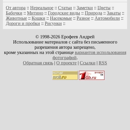
От автора
::
Нереальное
::
Статьи
::
Заметки
::
Цветы
::
Бабочки
::
Митино
::
Городские виды
::
Природа
::
Закаты
::
Животные
::
Кошки
::
Насекомые
::
Разное
::
Автомобили
::
Дороги и пробки
::
Рисунки
::
© 1998-2026 Ерофеев Андрей
Использование материалов с сайта без письменного
разрешения автора запрещено,
кроме указанных на этой странице
вариантов использования
фотографий
.
Обратная связь
|
О проекте
|
Ссылки
|
RSS