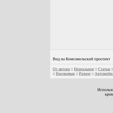
Вид на Комсомольский проспект
От автора
::
Нереальное
::
Статьи
:
::
Насекомые
::
Разное
::
Автомоби
Использо
кром