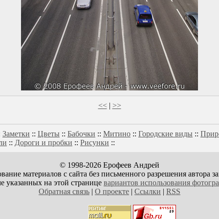
<<
|
>>
:
Заметки
::
Цветы
::
Бабочки
::
Митино
::
Городские виды
::
Прир
ли
::
Дороги и пробки
::
Рисунки
::
© 1998-2026 Ерофеев Андрей
вание материалов с сайта без письменного разрешения автора з
е указанных на этой странице
вариантов использования фотогр
Обратная связь
|
О проекте
|
Ссылки
|
RSS