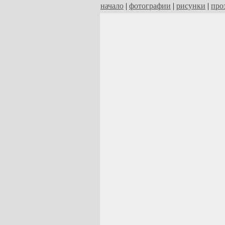
начало
|
фотографии
|
рисунки
|
про