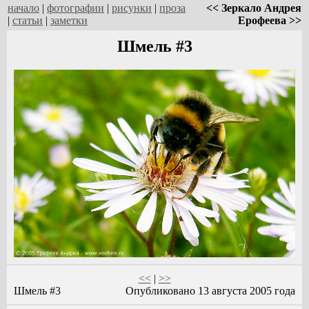
начало
|
фотографии
|
рисунки
|
проза
<< Зеркало Андрея
|
статьи
|
заметки
Ерофеева >>
Шмель #3
<<
|
>>
Шмель #3
Опубликовано 13 августа 2005 года