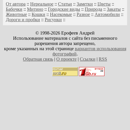
От автора
::
Нереальное
::
Статьи
::
Заметки
::
Цветы
::
Бабочки
::
Митино
::
Городские виды
::
Природа
::
Закаты
::
Животные
::
Кошки
::
Насекомые
::
Разное
::
Автомобили
::
Дороги и пробки
::
Рисунки
::
© 1998-2026 Ерофеев Андрей
Использование материалов с сайта без письменного
разрешения автора запрещено,
кроме указанных на этой странице
вариантов использования
фотографий
.
Обратная связь
|
О проекте
|
Ссылки
|
RSS