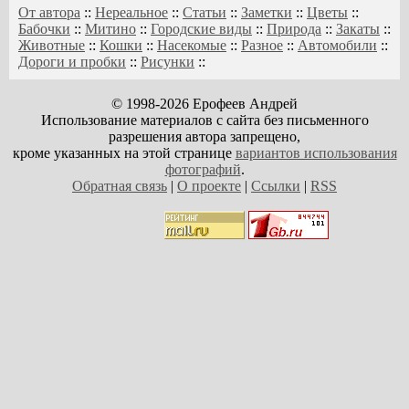
От автора
::
Нереальное
::
Статьи
::
Заметки
::
Цветы
::
Бабочки
::
Митино
::
Городские виды
::
Природа
::
Закаты
::
Животные
::
Кошки
::
Насекомые
::
Разное
::
Автомобили
::
Дороги и пробки
::
Рисунки
::
© 1998-2026 Ерофеев Андрей
Использование материалов с сайта без письменного
разрешения автора запрещено,
кроме указанных на этой странице
вариантов использования
фотографий
.
Обратная связь
|
О проекте
|
Ссылки
|
RSS