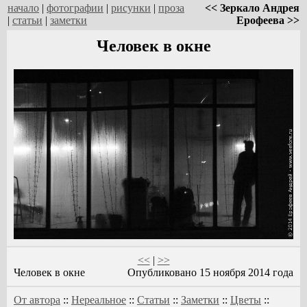
начало
|
фотографии
|
рисунки
|
проза
<< Зеркало Андрея
|
статьи
|
заметки
Ерофеева >>
Человек в окне
<<
|
>>
Человек в окне
Опубликовано 15 ноября 2014 года
От автора
::
Нереальное
::
Статьи
::
Заметки
::
Цветы
::