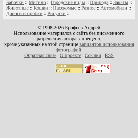
Бабочки
::
Митино
::
Городские виды
::
Природа
::
Закаты
::
Животные
::
Кошки
::
Насекомые
::
Разное
::
Автомобили
::
Дороги и пробки
::
Рисунки
::
© 1998-2026 Ерофеев Андрей
Использование материалов с сайта без письменного
разрешения автора запрещено,
кроме указанных на этой странице
вариантов использования
фотографий
.
Обратная связь
|
О проекте
|
Ссылки
|
RSS