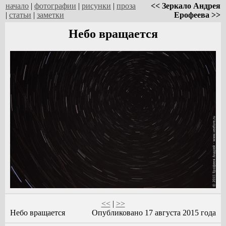
начало
|
фотографии
|
рисунки
|
проза
<< Зеркало Андрея
|
статьи
|
заметки
Ерофеева >>
Небо вращается
<<
|
>>
Небо вращается
Опубликовано 17 августа 2015 года