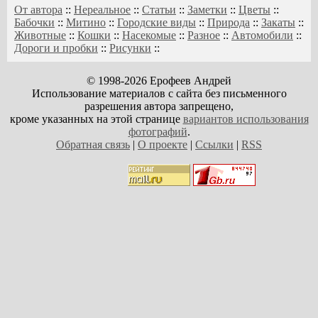
От автора
::
Нереальное
::
Статьи
::
Заметки
::
Цветы
::
Бабочки
::
Митино
::
Городские виды
::
Природа
::
Закаты
::
Животные
::
Кошки
::
Насекомые
::
Разное
::
Автомобили
::
Дороги и пробки
::
Рисунки
::
© 1998-2026 Ерофеев Андрей
Использование материалов с сайта без письменного
разрешения автора запрещено,
кроме указанных на этой странице
вариантов использования
фотографий
.
Обратная связь
|
О проекте
|
Ссылки
|
RSS