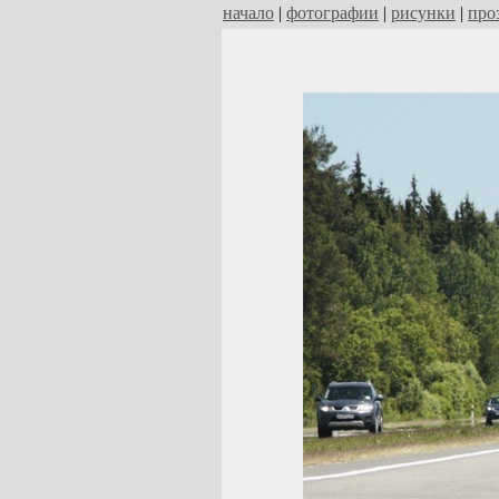
начало
|
фотографии
|
рисунки
|
про