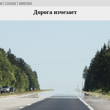
за
|
статьи
|
заметки
Дорога изчезает