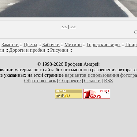
<<
|
>>
О
:
Заметки
::
Цветы
::
Бабочки
::
Митино
::
Городские виды
::
Прир
ли
::
Дороги и пробки
::
Рисунки
::
© 1998-2026 Ерофеев Андрей
вание материалов с сайта без письменного разрешения автора з
е указанных на этой странице
вариантов использования фотогр
Обратная связь
|
О проекте
|
Ссылки
|
RSS