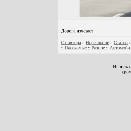
Дорога изчезает
От автора
::
Нереальное
::
Статьи
:
::
Насекомые
::
Разное
::
Автомоби
Использо
кром