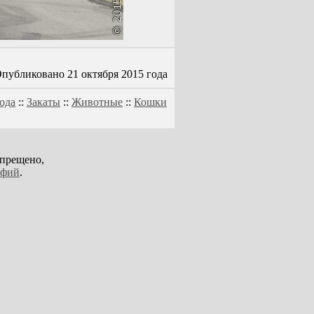
публиковано 21 октября 2015 года
ода
::
Закаты
::
Животные
::
Кошки
апрещено,
афий
.