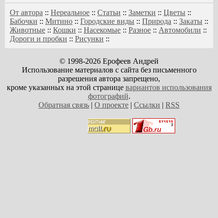
От автора
::
Нереальное
::
Статьи
::
Заметки
::
Цветы
::
Бабочки
::
Митино
::
Городские виды
::
Природа
::
Закаты
::
Животные
::
Кошки
::
Насекомые
::
Разное
::
Автомобили
::
Дороги и пробки
::
Рисунки
::
© 1998-2026 Ерофеев Андрей
Использование материалов с сайта без письменного
разрешения автора запрещено,
кроме указанных на этой странице
вариантов использования
фотографий
.
Обратная связь
|
О проекте
|
Ссылки
|
RSS