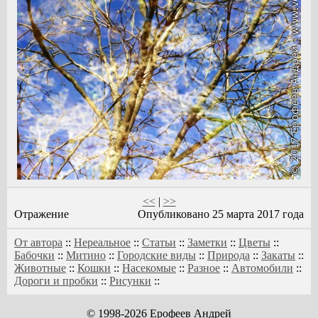
<<
|
>>
Отражение
Опубликовано 25 марта 2017 года
От автора
::
Нереальное
::
Статьи
::
Заметки
::
Цветы
::
Бабочки
::
Митино
::
Городские виды
::
Природа
::
Закаты
::
Животные
::
Кошки
::
Насекомые
::
Разное
::
Автомобили
::
Дороги и пробки
::
Рисунки
::
© 1998-2026 Ерофеев Андрей