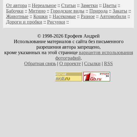
От автора
::
Нереальное
::
Статьи
::
Заметки
::
Цветы
::
Бабочки
::
Митино
::
Городские виды
::
Природа
::
Закаты
::
Животные
::
Кошки
::
Насекомые
::
Разное
::
Автомобили
::
Дороги и пробки
::
Рисунки
::
© 1998-2026 Ерофеев Андрей
Использование материалов с сайта без письменного
разрешения автора запрещено,
кроме указанных на этой странице
вариантов использования
фотографий
.
Обратная связь
|
О проекте
|
Ссылки
|
RSS