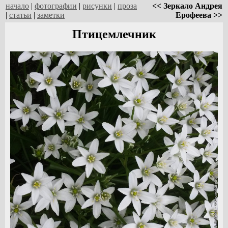
начало
|
фотографии
|
рисунки
|
проза
<< Зеркало Андрея
|
статьи
|
заметки
Ерофеева >>
Птицемлечник