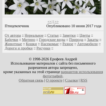
<<
|
>>
Птицемлечник
Опубликовано 10 июня 2017 года
От автора
::
Нереальное
::
Статьи
::
Заметки
::
Цветы
::
Бабочки
::
Митино
::
Городские виды
::
Природа
::
Закаты
::
Животные
::
Кошки
::
Насекомые
::
Разное
::
Автомобили
::
Дороги и пробки
::
Рисунки
::
© 1998-2026 Ерофеев Андрей
Использование материалов с сайта без письменного
разрешения автора запрещено,
кроме указанных на этой странице
вариантов использования
фотографий
.
Обратная связь
|
О проекте
|
Ссылки
|
RSS