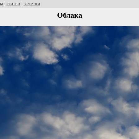
за
|
статьи
|
заметки
Облака