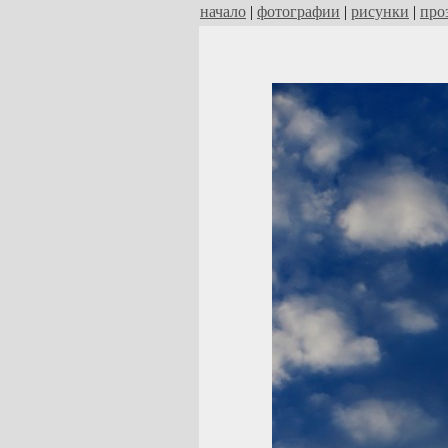
начало
|
фотографии
|
рисунки
|
про