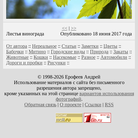
<<
|
>>
Листья винограда
Опубликовано 18 июня 2017 года
От автора
::
Нереальное
::
Статьи
::
Заметки
::
Цветы
::
Бабочки
::
Митино
::
Городские виды
::
Природа
::
Закаты
::
Животные
::
Кошки
::
Насекомые
::
Разное
::
Автомобили
::
Дороги и пробки
::
Рисунки
::
© 1998-2026 Ерофеев Андрей
Использование материалов с сайта без письменного
разрешения автора запрещено,
кроме указанных на этой странице
вариантов использования
фотографий
.
Обратная связь
|
О проекте
|
Ссылки
|
RSS