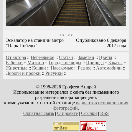
<<
|
>>
Эскалатор на станции метро
Опубликовано 6 декабря
"Парк Победы"
2017 года
От автора
::
Нереальное
::
Статьи
::
Заметки
::
Цветы
::
Бабочки
::
Митино
::
Городские виды
::
Природа
::
Закаты
::
Животные
::
Кошки
::
Насекомые
::
Разное
::
Автомобили
::
Дороги и пробки
::
Рисунки
::
© 1998-2026 Ерофеев Андрей
Использование материалов с сайта без письменного
разрешения автора запрещено,
кроме указанных на этой странице
вариантов использования
фотографий
.
Обратная связь
|
О проекте
|
Ссылки
|
RSS