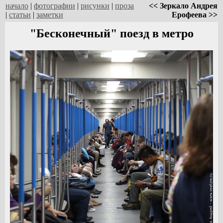
начало
|
фотографии
|
рисунки
|
проза
<< Зеркало Андрея
|
статьи
|
заметки
Ерофеева >>
"Бесконечный" поезд в метро