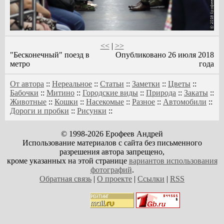
<<
|
>>
"Бесконечный" поезд в
Опубликовано 26 июля 2018
метро
года
От автора
::
Нереальное
::
Статьи
::
Заметки
::
Цветы
::
Бабочки
::
Митино
::
Городские виды
::
Природа
::
Закаты
::
Животные
::
Кошки
::
Насекомые
::
Разное
::
Автомобили
::
Дороги и пробки
::
Рисунки
::
© 1998-2026 Ерофеев Андрей
Использование материалов с сайта без письменного
разрешения автора запрещено,
кроме указанных на этой странице
вариантов использования
фотографий
.
Обратная связь
|
О проекте
|
Ссылки
|
RSS