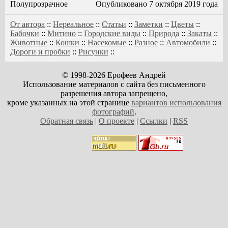
Полупрозрачное
Опубликовано 7 октября 2019 года
От автора
::
Нереальное
::
Статьи
::
Заметки
::
Цветы
::
Бабочки
::
Митино
::
Городские виды
::
Природа
::
Закаты
::
Животные
::
Кошки
::
Насекомые
::
Разное
::
Автомобили
::
Дороги и пробки
::
Рисунки
::
© 1998-2026 Ерофеев Андрей
Использование материалов с сайта без письменного
разрешения автора запрещено,
кроме указанных на этой странице
вариантов использования
фотографий
.
Обратная связь
|
О проекте
|
Ссылки
|
RSS