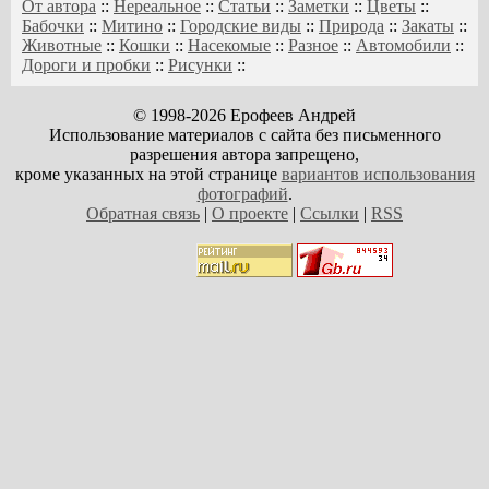
От автора
::
Нереальное
::
Статьи
::
Заметки
::
Цветы
::
Бабочки
::
Митино
::
Городские виды
::
Природа
::
Закаты
::
Животные
::
Кошки
::
Насекомые
::
Разное
::
Автомобили
::
Дороги и пробки
::
Рисунки
::
© 1998-2026 Ерофеев Андрей
Использование материалов с сайта без письменного
разрешения автора запрещено,
кроме указанных на этой странице
вариантов использования
фотографий
.
Обратная связь
|
О проекте
|
Ссылки
|
RSS