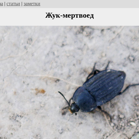
за
|
статьи
|
заметки
Жук-мертвоед