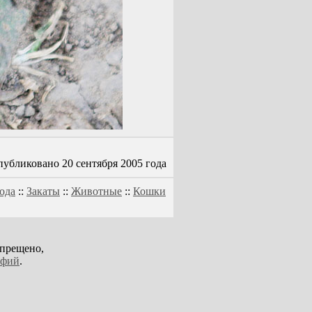
убликовано 20 сентября 2005 года
ода
::
Закаты
::
Животные
::
Кошки
апрещено,
афий
.