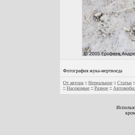
Фотография жука-мертвоеда
От автора
::
Нереальное
::
Статьи
:
::
Насекомые
::
Разное
::
Автомоби
Использо
кром