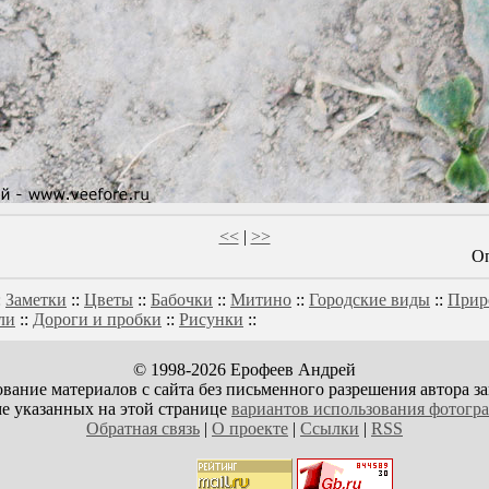
<<
|
>>
Оп
:
Заметки
::
Цветы
::
Бабочки
::
Митино
::
Городские виды
::
Прир
ли
::
Дороги и пробки
::
Рисунки
::
© 1998-2026 Ерофеев Андрей
вание материалов с сайта без письменного разрешения автора з
е указанных на этой странице
вариантов использования фотогр
Обратная связь
|
О проекте
|
Ссылки
|
RSS