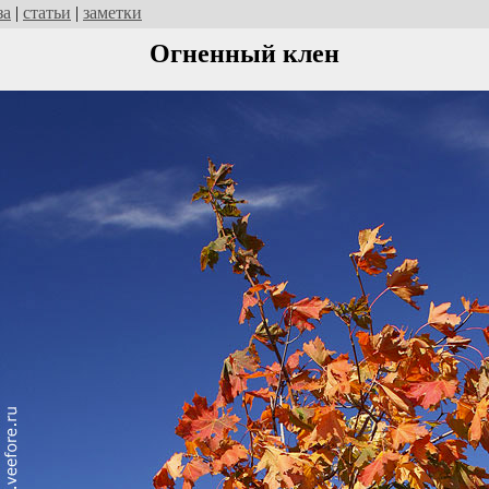
за
|
статьи
|
заметки
Огненный клен