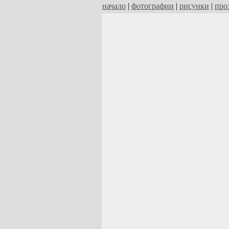
начало
|
фотографии
|
рисунки
|
про