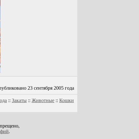
убликовано 23 сентября 2005 года
ода
::
Закаты
::
Животные
::
Кошки
апрещено,
афий
.