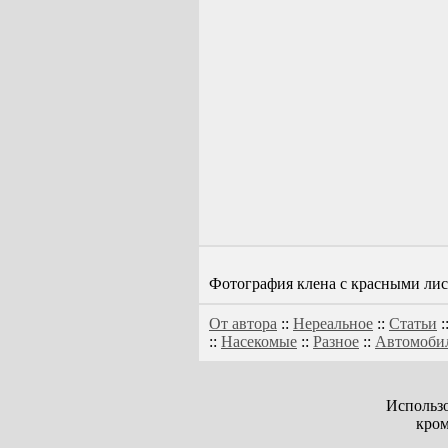
Фотография клена с красными ли
От автора
::
Нереальное
::
Статьи
:
::
Насекомые
::
Разное
::
Автомоби
Использо
кром