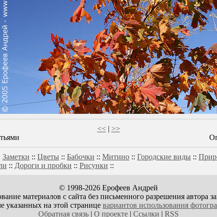
<<
|
>>
стьями
Оп
:
Заметки
::
Цветы
::
Бабочки
::
Митино
::
Городские виды
::
Прир
ли
::
Дороги и пробки
::
Рисунки
::
© 1998-2026 Ерофеев Андрей
вание материалов с сайта без письменного разрешения автора з
е указанных на этой странице
вариантов использования фотогр
Обратная связь
|
О проекте
|
Ссылки
|
RSS