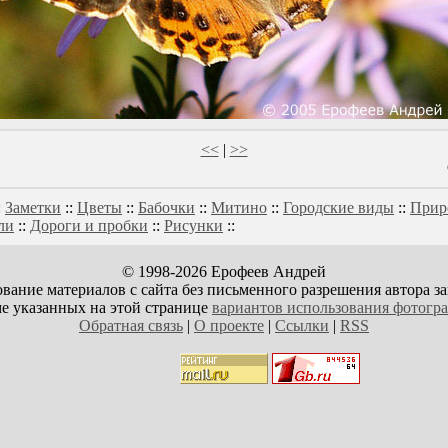
<<
|
>>
:
Заметки
::
Цветы
::
Бабочки
::
Митино
::
Городские виды
::
Прир
ли
::
Дороги и пробки
::
Рисунки
::
© 1998-2026 Ерофеев Андрей
вание материалов с сайта без письменного разрешения автора з
е указанных на этой странице
вариантов использования фотогр
Обратная связь
|
О проекте
|
Ссылки
|
RSS