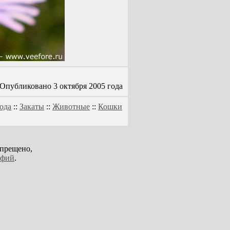
Опубликовано 3 октября 2005 года
ода
::
Закаты
::
Животные
::
Кошки
апрещено,
афий
.