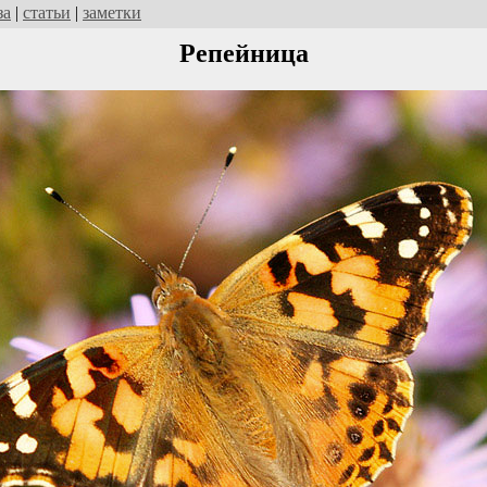
за
|
статьи
|
заметки
Репейница