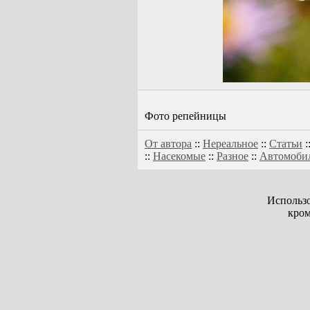
Фото репейницы
От автора
::
Нереальное
::
Статьи
:
::
Насекомые
::
Разное
::
Автомоби
Использо
кром