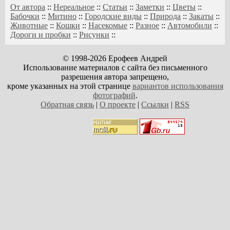
От автора
::
Нереальное
::
Статьи
::
Заметки
::
Цветы
::
Бабочки
::
Митино
::
Городские виды
::
Природа
::
Закаты
::
Животные
::
Кошки
::
Насекомые
::
Разное
::
Автомобили
::
Дороги и пробки
::
Рисунки
::
© 1998-2026 Ерофеев Андрей
Использование материалов с сайта без письменного
разрешения автора запрещено,
кроме указанных на этой странице
вариантов использования
фотографий
.
Обратная связь
|
О проекте
|
Ссылки
|
RSS