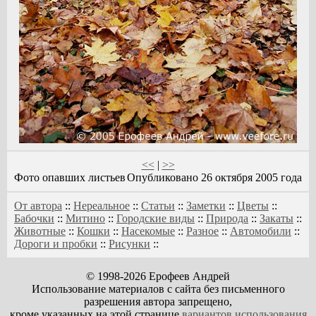
<<
|
>>
Фото опавших листьев
Опубликовано 26 октября 2005 года
От автора
::
Нереальное
::
Статьи
::
Заметки
::
Цветы
::
Бабочки
::
Митино
::
Городские виды
::
Природа
::
Закаты
::
Животные
::
Кошки
::
Насекомые
::
Разное
::
Автомобили
::
Дороги и пробки
::
Рисунки
::
© 1998-2026 Ерофеев Андрей
Использование материалов с сайта без письменного
разрешения автора запрещено,
кроме указанных на этой странице
вариантов использования