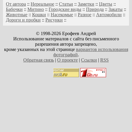
От автора
::
Нереальное
::
Статьи
::
Заметки
::
Цветы
::
Бабочки
::
Митино
::
Городские виды
::
Природа
::
Закаты
::
Животные
::
Кошки
::
Насекомые
::
Разное
::
Автомобили
::
Дороги и пробки
::
Рисунки
::
© 1998-2026 Ерофеев Андрей
Использование материалов с сайта без письменного
разрешения автора запрещено,
кроме указанных на этой странице
вариантов использования
фотографий
.
Обратная связь
|
О проекте
|
Ссылки
|
RSS