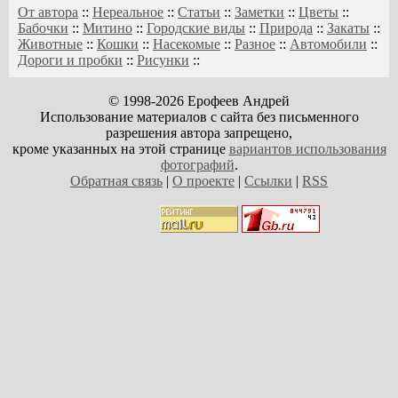
От автора
::
Нереальное
::
Статьи
::
Заметки
::
Цветы
::
Бабочки
::
Митино
::
Городские виды
::
Природа
::
Закаты
::
Животные
::
Кошки
::
Насекомые
::
Разное
::
Автомобили
::
Дороги и пробки
::
Рисунки
::
© 1998-2026 Ерофеев Андрей
Использование материалов с сайта без письменного
разрешения автора запрещено,
кроме указанных на этой странице
вариантов использования
фотографий
.
Обратная связь
|
О проекте
|
Ссылки
|
RSS