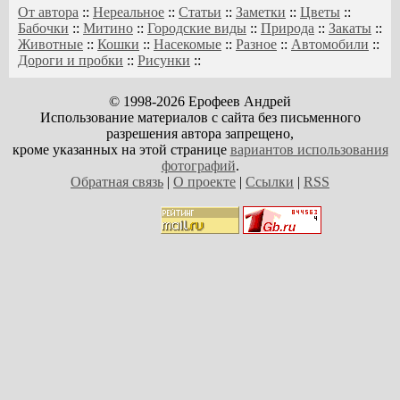
От автора
::
Нереальное
::
Статьи
::
Заметки
::
Цветы
::
Бабочки
::
Митино
::
Городские виды
::
Природа
::
Закаты
::
Животные
::
Кошки
::
Насекомые
::
Разное
::
Автомобили
::
Дороги и пробки
::
Рисунки
::
© 1998-2026 Ерофеев Андрей
Использование материалов с сайта без письменного
разрешения автора запрещено,
кроме указанных на этой странице
вариантов использования
фотографий
.
Обратная связь
|
О проекте
|
Ссылки
|
RSS