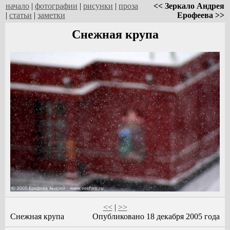
начало
|
фотографии
|
рисунки
|
проза
<< Зеркало Андрея
|
статьи
|
заметки
Ерофеева >>
Снежная крупа
<<
|
>>
Снежная крупа
Опубликовано 18 декабря 2005 года