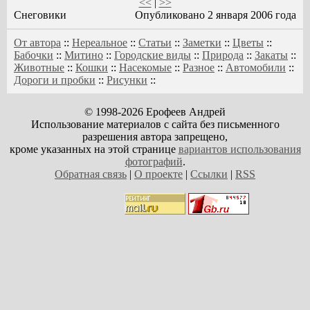
<<
|
>>
Снеговики
Опубликовано 2 января 2006 года
От автора
::
Нереальное
::
Статьи
::
Заметки
::
Цветы
::
Бабочки
::
Митино
::
Городские виды
::
Природа
::
Закаты
::
Животные
::
Кошки
::
Насекомые
::
Разное
::
Автомобили
::
Дороги и пробки
::
Рисунки
::
© 1998-2026 Ерофеев Андрей
Использование материалов с сайта без письменного
разрешения автора запрещено,
кроме указанных на этой странице
вариантов использования
фотографий
.
Обратная связь
|
О проекте
|
Ссылки
|
RSS