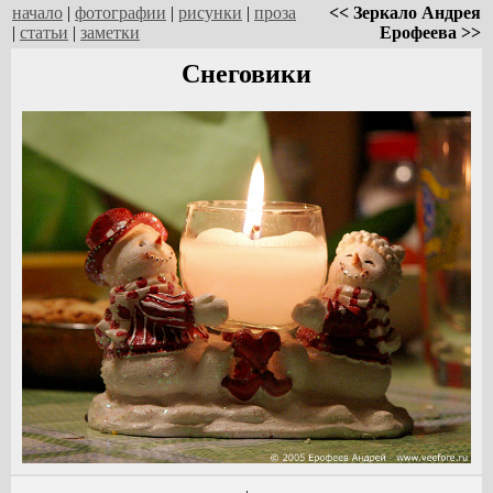
начало
|
фотографии
|
рисунки
|
проза
<< Зеркало Андрея
|
статьи
|
заметки
Ерофеева >>
Снеговики